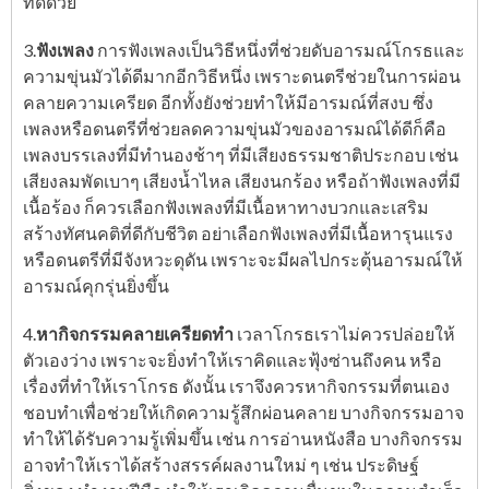
ที่ดีด้วย
3.
ฟังเพลง
การฟังเพลงเป็นวิธีหนึ่งที่ช่วยดับอารมณ์โกรธและ
ความขุ่นมัวได้ดีมากอีกวิธีหนึ่ง เพราะดนตรีช่วยในการผ่อน
คลายความเครียด อีกทั้งยังช่วยทำให้มีอารมณ์ที่สงบ ซึ่ง
เพลงหรือดนตรีที่ช่วยลดความขุ่นมัวของอารมณ์ได้ดีก็คือ
เพลงบรรเลงที่มีทำนองช้าๆ ที่มีเสียงธรรมชาติประกอบ เช่น
เสียงลมพัดเบาๆ เสียงน้ำไหล เสียงนกร้อง หรือถ้าฟังเพลงที่มี
เนื้อร้อง ก็ควรเลือกฟังเพลงที่มีเนื้อหาทางบวกและเสริม
สร้างทัศนคติที่ดีกับชีวิต อย่าเลือกฟังเพลงที่มีเนื้อหารุนแรง
หรือดนตรีที่มีจังหวะดุดัน เพราะจะมีผลไปกระตุ้นอารมณ์ให้
อารมณ์คุกรุ่นยิ่งขึ้น
4.
หากิจกรรมคลายเครียดทำ
เวลาโกรธเราไม่ควรปล่อยให้
ตัวเองว่าง เพราะจะยิ่งทำให้เราคิดและฟุ้งซ่านถึงคน หรือ
เรื่องที่ทำให้เราโกรธ ดังนั้น เราจึงควรหากิจกรรมที่ตนเอง
ชอบทำเพื่อช่วยให้เกิดความรู้สึกผ่อนคลาย บางกิจกรรมอาจ
ทำให้ได้รับความรู้เพิ่มขึ้น เช่น การอ่านหนังสือ บางกิจกรรม
อาจทำให้เราได้สร้างสรรค์ผลงานใหม่ ๆ เช่น ประดิษฐ์