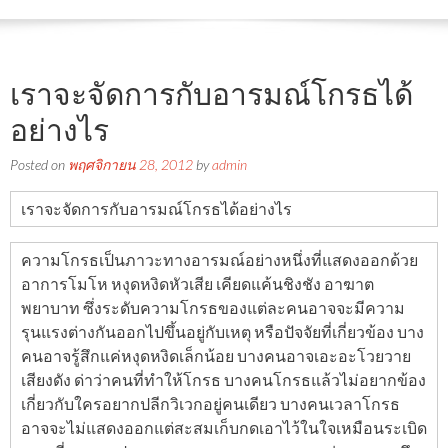
เราจะจัดการกับอารมณ์โกรธได้
อย่างไร
Posted on
พฤศจิกายน 28, 2012
by
admin
เราจะจัดการกับอารมณ์โกรธได้อย่างไร
ความโกรธเป็นภาวะทางอารมณ์อย่างหนึ่งที่แสดงออกด้วย
อาการโมโห หงุดหงิดหัวเสีย เคียดแค้นชิงชัง อาฆาต
พยาบาท ซึ่งระดับความโกรธของแต่ละคนอาจจะมีความ
รุนแรงต่างกันออกไปขึ้นอยู่กับเหตุ หรือปัจจัยที่เกี่ยวข้อง บาง
คนอาจรู้สึกแค่หงุดหงิดเล็กน้อย บางคนอาจเอะอะโวยวาย
เสียงดัง ด่าว่าคนที่ทำให้โกรธ บางคนโกรธแล้วไม่อยากข้อง
เกี่ยวกับใครอยากปลีกวิเวกอยู่คนเดียว บางคนเวลาโกรธ
อาจจะไม่แสดงออกแต่สะสมเก็บกดเอาไว้ในใจเหมือนระเบิด