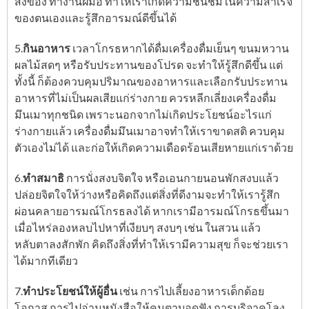
สิ่งของ ทำงานฝีมือ ทำให้เราเกิดความชื่นชมในความสำเร็จ
ของตนเองและรู้สึกอารมณ์ดีขึ้นได้
5.
กินอาหาร
เวลาโกรธหากได้ดื่มเครื่องดื่มเย็นๆ ขนมหวาน
ผลไม้สดๆ หรือรับประทานของโปรด จะทำให้รู้สึกดีขึ้น แต่
ทั้งนี้ ก็ต้องควบคุมปริมาณของอาหารและเลือกรับประทาน
อาหารที่ไม่เป็นผลเสียแก่ร่างกาย ควรหลีกเลี่ยงเครื่องดื่ม
มึนเมาทุกชนิด เพราะนอกจากไม่เกิดประโยชน์อะไรแก่
ร่างกายแล้ว เครื่องดื่มมึนเมาอาจทำให้เราขาดสติ ควบคุม
ตัวเองไม่ได้ และก่อให้เกิดความเดือดร้อนเสียหายแก่เราด้วย
6.
ทำสมาธิ
การนั่งสงบจิตใจ หรือเอนกายนอนพักสงบแล้ว
ปล่อยจิตใจให้ว่างหรือคิดถึงแต่สิ่งที่ดีงามจะทำให้เรารู้สึก
ผ่อนคลายอารมณ์โกรธลงได้ หากเรามีอารมณ์โกรธขึ้นมา
เมื่อไหร่ลองหลบไปหาที่เงียบๆ สงบๆ เช่น ในสวน แล้ว
หลับตาลงสักพัก คิดถึงสิ่งที่ทำให้เรามีความสุข ก็จะช่วยเรา
ได้มากทีเดียว
7.
ทำประโยชน์ให้ผู้อื่น
เช่น การไปเลี้ยงอาหารเด็กด้อย
โอกาส การไปอ่านหนังสือให้คนตาบอดฟัง การบริจาคโลง