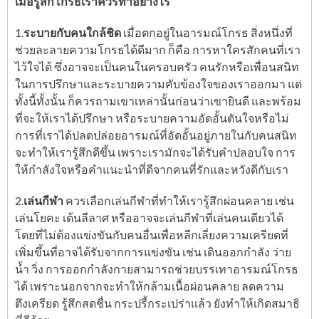
เมื่อรู้สึกโกรธเราควรทำอย่างไร
1.
ระบายกับคนใกล้ชิด
เมื่อตกอยู่ในอารมณ์โกรธ สิ่งหนึ่งที่
ช่วยละลายความโกรธได้ดีมาก ก็คือ การหาใครสักคนที่เรา
ไว้ใจได้ ซึ่งอาจจะเป็นคนในครอบครัว คนรักหรือเพื่อนสนิท
ในการปรึกษาและระบายความคับข้องใจของเราออกมา แต่
ทั้งนี้ทั้งนั้น ก็ควรถามเขาเหล่านั้นก่อนว่าเขายินดี และพร้อม
ที่จะให้เราได้ปรึกษา หรือระบายความอัดอั้นตันใจหรือไม่
การที่เราได้ปลดปล่อยอารมณ์ที่อัดอั้นอยู่ภายในกับคนสนิท
จะทำให้เรารู้สึกดีขึ้น เพราะเรามักจะได้รับคำปลอบใจ การ
ให้กำลังใจหรือคำแนะนำที่ดีจากคนที่รักและหวังดีกับเรา
2.
เล่นกีฬา
ควรเลือกเล่นกีฬาที่ทำให้เรารู้สึกผ่อนคลาย เช่น
เล่นโยคะ เต้นลีลาศ หรืออาจจะเล่นกีฬาที่เล่นคนเดียวได้
โดยที่ไม่ต้องแข่งขันกับคนอื่นเพื่อหลีกเลี่ยงความเครียดที่
เพิ่มขึ้นที่อาจได้รับจากการแข่งขัน เช่น เดินออกกำลัง ว่าย
น้ำ วิ่ง การออกกำลังกายสามารถช่วยบรรเทาอารมณ์โกรธ
ได้ เพราะนอกจากจะทำให้กล้ามเนื้อผ่อนคลาย ลดความ
ตึงเครียด รู้สึกสดชื่น กระปรี้กระเปร่าแล้ว ยังทำให้เกิดสมาธิ